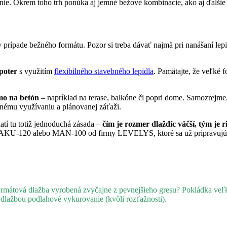
nie. Okrem toho trh ponúka aj jemné béžové kombinácie, ako aj ďalšie 
 prípade bežného formátu. Pozor si treba dávať najmä pri nanášaní lepi
poter
s využitím
flexibilného stavebného lepidla
. Pamätajte, že
veľké f
mo na betón
– napríklad na terase, balkóne či popri dome. Samozrejme,
nému využívaniu a plánovanej záťaži.
latí tu totiž jednoduchá zásada –
čím je rozmer dlaždíc väčší, tým je 
d AKU-120 alebo MAN-100 od firmy LEVELYS, ktoré sa už pripravujú 
átová dlažba vyrobená zvyčajne z pevnejšieho gresu? Pokládka veľko
 dlažbou podlahové vykurovanie (kvôli rozťažnosti).