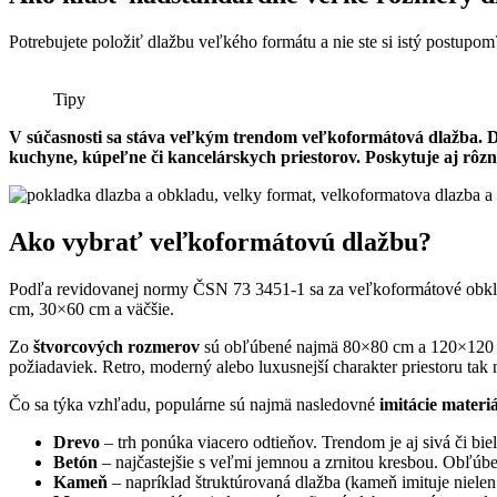
Potrebujete položiť dlažbu veľkého formátu a nie ste si istý postup
Tipy
V súčasnosti sa stáva veľkým trendom veľkoformátová dlažba. Dô
kuchyne, kúpeľne či kancelárskych priestorov. Poskytuje aj rôzn
Ako vybrať veľkoformátovú dlažbu?
Podľa revidovanej normy ČSN 73 3451-1 sa za veľkoformátové obklad
cm, 30×60 cm a väčšie.
Zo
štvorcových rozmerov
sú obľúbené najmä 80×80 cm a 120×120
požiadaviek. Retro, moderný alebo luxusnejší charakter priestoru tak 
Čo sa týka vzhľadu, populárne sú najmä nasledovné
imitácie materi
Drevo
– trh ponúka viacero odtieňov. Trendom je aj sivá či bie
Betón
– najčastejšie s veľmi jemnou a zrnitou kresbou. Obľúben
Kameň
– napríklad štruktúrovaná dlažba (kameň imituje nielen