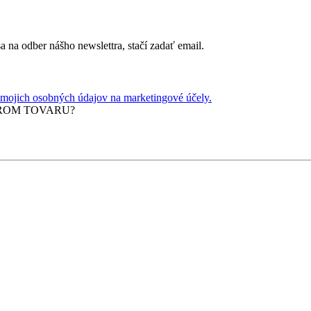
sa na odber nášho newslettra, stačí zadať email.
mojich osobných údajov na marketingové účely.
ROM
TOVARU?