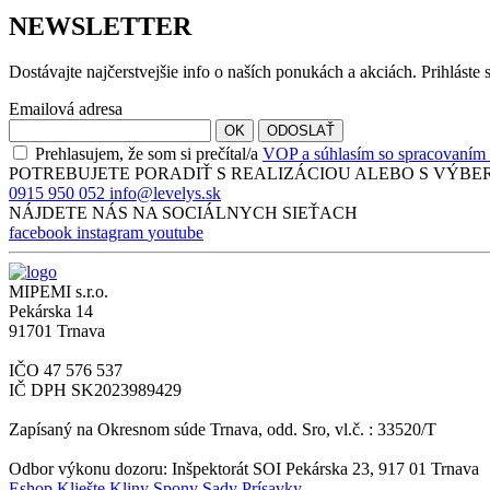
NEWSLETTER
Dostávajte najčerstvejšie info o naších ponukách a akciách. Prihláste 
Emailová adresa
OK
ODOSLAŤ
Prehlasujem, že som si prečítal/a
VOP a súhlasím so spracovaním 
POTREBUJETE PORADIŤ S
REALIZÁCIOU
ALEBO S
VÝBE
0915 950 052
info@levelys.sk
NÁJDETE NÁS NA
SOCIÁLNYCH SIEŤACH
facebook
instagram
youtube
MIPEMI s.r.o.
Pekárska 14
91701 Trnava
IČO 47 576 537
IČ DPH SK2023989429
Zapísaný na Okresnom súde Trnava, odd. Sro, vl.č. : 33520/T
Odbor výkonu dozoru: Inšpektorát SOI Pekárska 23, 917 01 Trnava
Eshop
Kliešte
Kliny
Spony
Sady
Prísavky