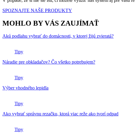
V prípade, že si nie ste istí, či môžete využiť náš systém aj pre va
SPOZNAJTE NAŠE PRODUKTY
MOHLO BY VÁS ZAUJÍMAŤ
Akú podlahu vybrať do domácnosti, v ktorej žijú zvieratá?
Tipy
Náradie pre obkladačov? Čo všetko potrebujem?
Tipy
Výber vhodného lepidla
Tipy
Ako vybrať správnu rezačku, ktorá viac reže ako tvorí odpad
Tipy