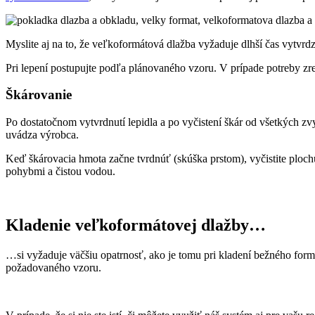
Myslite aj na to, že veľkoformátová dlažba vyžaduje dlhší čas vytvrd
Pri lepení postupujte podľa plánovaného vzoru. V prípade potreby zr
Škárovanie
Po dostatočnom vytvrdnutí lepidla a po vyčistení škár od všetkých z
uvádza výrobca.
Keď škárovacia hmota začne tvrdnúť (skúška prstom), vyčistite ploch
pohybmi a čistou vodou.
Kladenie veľkoformátovej dlažby…
…si vyžaduje väčšiu opatrnosť, ako je tomu pri kladení bežného form
požadovaného vzoru.