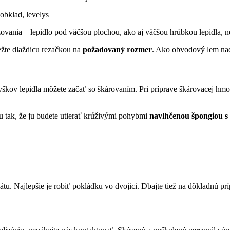
zovania – lepidlo pod väčšou plochou, ako aj väčšou hrúbkou lepidla, 
ežte dlaždicu rezačkou na
požadovaný rozmer
. Ako obvodový lem nad 
vyškov lepidla môžete začať so škárovaním. Pri príprave škárovacej hm
u tak, že ju budete utierať krúživými pohybmi
navlhčenou špongiou s
átu. Najlepšie je robiť pokládku vo dvojici. Dbajte tiež na dôkladnú 