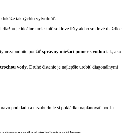
nedokáže tak rýchlo vytvrdnúť.
dlažbu je ideálne umiestniť soklové lišty alebo soklové dlaždice.
oty nezabudnite použiť
správny miešací pomer s vodou
tak, ako
 trochou vody
. Druhé čistenie je najlepšie urobiť diagonálnymi
prípravu podkladu a nezabudnite si pokládku naplánovať podľa