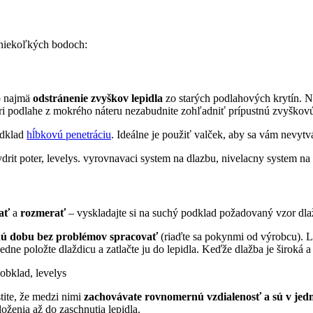
niekoľkých bodoch:
o najmä
odstránenie zvyškov lepidla
zo starých podlahových krytín. 
 Pri podlahe z mokrého náteru nezabudnite zohľadniť prípustnú zvyškov
odklad
hĺbkovú penetráciu
. Ideálne je použiť valček, aby sa vám nevytv
ať
a
rozmerať
– vyskladajte si na suchý podklad požadovaný vzor dlaž
ušnú dobu bez problémov spracovať
(riaďte sa pokynmi od výrobcu). L
edne položte dlaždicu a zatlačte ju do lepidla. Keďže dlažba je široká a
tite, že medzi nimi
zachovávate rovnomernú vzdialenosť a sú v jedn
oženia až do zaschnutia lepidla.