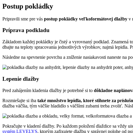
Postup pokládky
Pripravili sme pre vás
postup pokládky veľkoformátovej dlažby
v 
Príprava podkladu
Základom každej pokládky je čistý a vyrovnaný podklad. Znamená t
dbajte na teploty spracovania jednotlivých výrobkov, najmä lepidla.
Následne na spevnenie povrchu a zníženie nasiakavosti naneste na p
Lepenie dlažby
Pred zahájením kladenia dlažby je potrebné si to
dôkladne naplánov
Rozmiešajte si iba
také množstvo lepidla, ktoré stihnete za prísl
dlažba väčšia, tým väčšie hladidlo s väčšími zubami treba zvoliť. Násl
Pokračujte v kladení dlažby. Po každom položení dlaždice sa vždy uis
systém LEVELYS
, ktorým zafixujete dlažbu v správnej polohe od pol