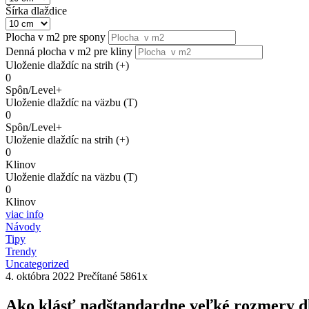
Šírka dlaždice
Plocha v m2 pre spony
Denná plocha v m2 pre kliny
Uloženie dlaždíc na strih (+)
0
Spôn/Level+
Uloženie dlaždíc na väzbu (T)
0
Spôn/Level+
Uloženie dlaždíc na strih (+)
0
Klinov
Uloženie dlaždíc na väzbu (T)
0
Klinov
viac info
Návody
Tipy
Trendy
Uncategorized
4. októbra 2022
Prečítané 5861x
Ako klásť nadštandardne veľké rozmery d