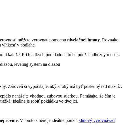
Nerovnosti môžete vyrovnať pomocou
nivelačnej hmoty
. Rovnako
ú vlhkosť v podlahe.
árali kaluže.
Pri hladkých podkladoch treba použiť adhézny mostík.
by. Zároveň si vypočítajte, aký široký má byť posledný rad dlaždíc.
epidlo nanášajte
vhodnou zubovou stierkou
. Pamätajte, že čím je
 ťažká, ideálne je robiť pokládku vo dvojici.
ej rovine
. V tomto smere je ideálne použiť
klinový vyrovnávací