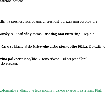
farebné odtiene.
dla, na presnosť škárovania či
presnosť vyrezávania otvorov pre
ormáty sa kladú vždy formou
floating and buttering
– lepidlo
 často sa kladie aj do
štrkového
alebo
pieskového lôžka
. Dôležité je
riziko poškodenia vyššie
. Z toho dôvodu sú pri prenášaní
do predaja.
formátovej dlažby je teda možná s úzkou škárou 1 až 2 mm. Platí