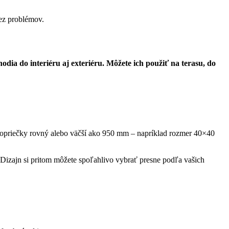
bez problémov.
ia do interiéru aj exteriéru. Môžete ich použiť na terasu, do
lopriečky rovný alebo väčší ako 950 mm – napríklad rozmer 40×40
izajn si pritom môžete spoľahlivo vybrať presne podľa vašich