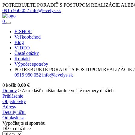
POTREBUJETE PORADIŤ S POSTUPOM REALIZÁCIE ALE
0915 950 052
info@levelys.sk
0
E-SHOP
Veľkoobchod
Blog
VIDEO
Časté otázky
Kontakt
Výpočet spotreby
POTREBUJETE PORADIŤ S POSTUPOM REALIZÁCIE
0915 950 052
info@levelys.sk
0
košík
0,00
€
Domov
>
Ako klásť nadštandardne veľké rozmery dlažieb
Prihlásenie
Objednávky
Adresy
Detaily účtu
Odhlásiť sa
Vypočítajte si spotrebu
Dĺžka dlaždice