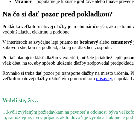
Mramor
– populárne je luxusné grafitové alebo tmavé prevede
Na čo si dať pozor pred pokládkou?
Pokládka veľkoformátovej dlažby je trochu náročnejšia, ako je tomu v
vodoinštaláciu, elektrinu a podobne
.
V interiéroch sa zvyčajne lepí priamo na
betónový
alebo
cementový 
zubovou stierkou na podklad, ako aj na dlaždicu zospodu.
Pokiaľ plánujete klásť dlažbu v exteriéri, môžete ju taktiež lepiť
pria
však dbať na to, aby spôsob uloženia dlažby zodpovedal predpoklada
Rovnako si treba dať pozor pri transporte dlažby na miesto určenia. P
veľkoformátovej dlažby užitočným pomocníkom
prísavky
, napríkla
Vedeli ste, že…
…kvôli zvýšeným požiadavkám na pevnosť a odolnosť býva veľkoform
to, samozrejme, iba v prípade,
ak to dovoľuje výrobca a ak nie je pod