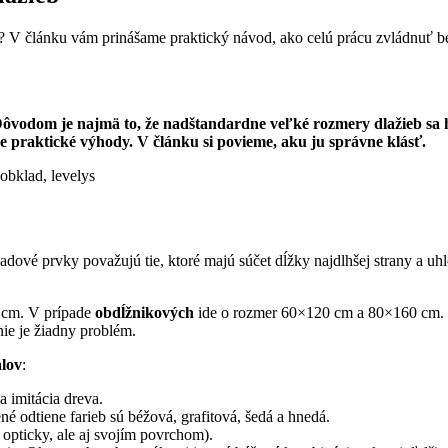
om? V článku vám prinášame praktický návod, ako celú prácu zvládnuť 
vodom je najmä to, že nadštandardne veľké rozmery dlažieb sa hod
e praktické výhody. V článku si povieme, aku ju správne klásť.
ové prvky považujú tie, ktoré majú súčet dĺžky najdlhšej strany a uh
 cm. V prípade
obdĺžnikových
ide o rozmer 60×120 cm a 80×160 cm. D
nie je žiadny problém.
álov
:
la imitácia dreva.
é odtiene farieb sú béžová, grafitová, šedá a hnedá.
 opticky, ale aj svojím povrchom).