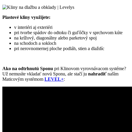
Plastové kliny využijete:
v interiéri aj exteriéri
pri tvorbe spádov do odtoku či guľôčky v sprchovom kúte
na krížový, diagonálny alebo parketový spoj
na schodoch a sokloch
pri nerovnomernej ploche podláh, stien a dlaždíc
Ako na odtrhnutú Sponu
pri Klinovom vyrovnávacom systéme?
Už nemusíte vkladať novú Sponu, ale stačí ju
nahradiť
naším
Maticovým systémom
LEVEL+
: