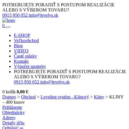
POTREBUJETE PORADIŤ S POSTUPOM REALIZÁCIE
ALEBO S VÝBEROM TOVARU?
0915 950 052
info@levelys.sk
0
E-SHOP
Veľkoobchod
Blog
VIDEO
Časté otázky
Kontakt
Výpočet spotreby
POTREBUJETE PORADIŤ S POSTUPOM REALIZÁCIE
ALEBO S VÝBEROM TOVARU?
0915 950 052
info@levelys.sk
0
košík
0,00
€
Domov
>
Obchod
>
Leveling systém - Klinový
>
Kliny
>
KLINY
– 400 kusov
Prihlásenie
Objednávky
Adresy
Detaily účtu
Odhlásiť sa