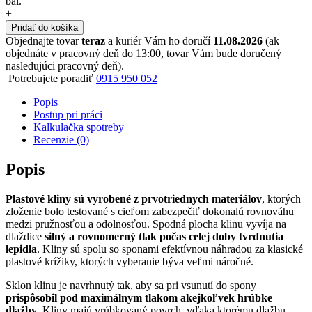
bal.
+
Pridať do košíka
Objednajte tovar
teraz
a kuriér Vám ho doručí
11.08.2026
(ak
objednáte v pracovný deň do 13:00, tovar Vám bude doručený
nasledujúci pracovný deň).
Potrebujete poradiť
0915 950 052
Popis
Postup pri práci
Kalkulačka spotreby
Recenzie (0)
Popis
Plastové kliny sú vyrobené z prvotriednych materiálov
, ktorých
zloženie bolo testované s cieľom zabezpečiť dokonalú rovnováhu
medzi pružnosťou a odolnosťou. Spodná plocha klinu vyvíja na
dlaždice
silný a rovnomerný tlak počas celej doby tvrdnutia
lepidla
. Kliny sú spolu so sponami efektívnou náhradou za klasické
plastové krížiky, ktorých vyberanie býva veľmi náročné.
Sklon klinu je navrhnutý tak, aby sa pri vsunutí do spony
prispôsobil pod maximálnym tlakom akejkoľvek hrúbke
dlažby
. Kliny majú vrúbkovaný povrch, vďaka ktorému dlažbu