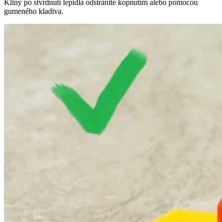
Kliny po stvrdnutí lepidla odstránite kopnutím alebo pomocou
gumeného kladiva.