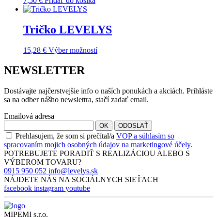
7,50
€
Pridať do košíka
Tričko LEVELYS
15,28
€
Výber možností
NEWSLETTER
Dostávajte najčerstvejšie info o naších ponukách a akciách. Prihláste
sa na odber nášho newslettra, stačí zadať email.
Emailová adresa
OK
ODOSLAŤ
Prehlasujem, že som si prečítal/a
VOP a súhlasím so
spracovaním mojich osobných údajov na marketingové účely.
POTREBUJETE PORADIŤ S
REALIZÁCIOU
ALEBO S
VÝBEROM
TOVARU?
0915 950 052
info@levelys.sk
NÁJDETE NÁS NA
SOCIÁLNYCH SIEŤACH
facebook
instagram
youtube
MIPEMI s.r.o.