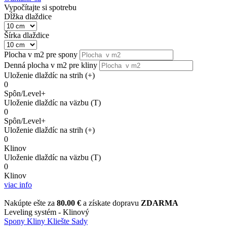
Vypočítajte si spotrebu
Dĺžka dlaždice
Šírka dlaždice
Plocha v m2 pre spony
Denná plocha v m2 pre kliny
Uloženie dlaždíc na strih (+)
0
Spôn/Level+
Uloženie dlaždíc na väzbu (T)
0
Spôn/Level+
Uloženie dlaždíc na strih (+)
0
Klinov
Uloženie dlaždíc na väzbu (T)
0
Klinov
viac info
Nakúpte ešte za
80.00 €
a získate dopravu
ZDARMA
Leveling systém - Klinový
Spony
Kliny
Kliešte
Sady