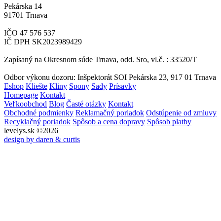
Pekárska 14
91701 Trnava
IČO 47 576 537
IČ DPH SK2023989429
Zapísaný na Okresnom súde Trnava, odd. Sro, vl.č. : 33520/T
Odbor výkonu dozoru: Inšpektorát SOI Pekárska 23, 917 01 Trnava
Eshop
Kliešte
Kliny
Spony
Sady
Prísavky
Homepage
Kontakt
Veľkoobchod
Blog
Časté otázky
Kontakt
Obchodné podmienky
Reklamačný poriadok
Odstúpenie od zmluvy
Recyklačný poriadok
Spôsob a cena dopravy
Spôsob platby
levelys.sk ©2026
design by daren & curtis