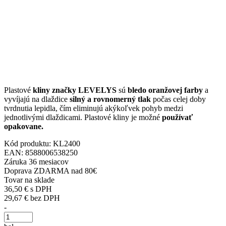
Plastové
kliny značky LEVELYS
sú
bledo oranžovej farby
a
vyvíjajú na dlaždice
silný a rovnomerný tlak
počas celej doby
tvrdnutia lepidla, čím eliminujú akýkoľvek pohyb medzi
jednotlivými dlaždicami. Plastové kliny je možné
používať
opakovane.
Kód produktu:
KL2400
EAN:
8588006538250
Záruka 36 mesiacov
Doprava ZDARMA nad 80€
Tovar
na sklade
36,50
€
s DPH
29,67
€
bez DPH
-
Počet