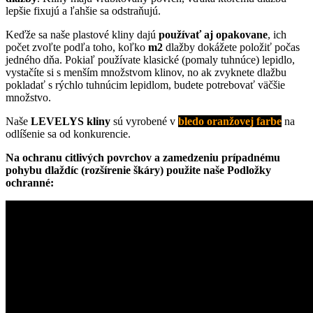
lepšie fixujú a ľahšie sa odstraňujú.
Keďže sa naše plastové kliny dajú
používať aj opakovane
, ich
počet zvoľte podľa toho, koľko
m2
dlažby dokážete položiť počas
jedného dňa. Pokiaľ používate klasické (pomaly tuhnúce) lepidlo,
vystačíte si s menším množstvom klinov, no ak zvyknete dlažbu
pokladať s rýchlo tuhnúcim lepidlom, budete potrebovať väčšie
množstvo.
Naše
LEVELYS kliny
sú vyrobené v
bledo oranžovej farbe
na
odlíšenie sa od konkurencie.
Na ochranu citlivých povrchov a zamedzeniu prípadnému
pohybu dlaždíc (rozšírenie škáry) použite naše Podložky
ochranné: