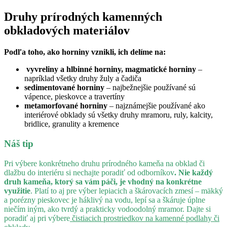
Druhy prírodných kamenných
obkladových materiálov
Podľa toho, ako horniny vznikli, ich delíme na:
vyvreliny a hlbinné horniny, magmatické horniny
–
napríklad všetky druhy žuly a čadiča
sedimentované horniny
– najbežnejšie používané sú
vápence, pieskovce a travertíny
metamorfované horniny
– najznámejšie používané ako
interiérové obklady sú všetky druhy mramoru, ruly, kalcity,
bridlice, granulity a kremence
Náš tip
Pri výbere konkrétneho druhu prírodného kameňa na obklad či
dlažbu do interiéru si nechajte poradiť od odborníkov
. Nie každý
druh kameňa, ktorý sa vám páči, je vhodný na konkrétne
využitie
. Platí to aj pre výber lepiacich a škárovacích zmesí – mäkký
a porézny pieskovec je háklivý na vodu, lepí sa a škáruje úplne
niečím iným, ako tvrdý a prakticky vodoodolný mramor. Dajte si
poradiť aj pri výbere
čistiacich prostriedkov na kamenné podlahy či