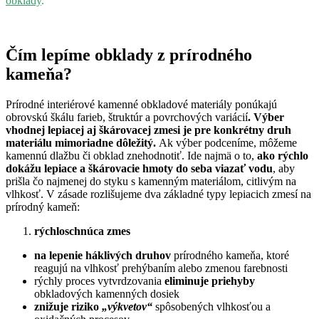
obklady
.
Čím lepíme obklady z prírodného
kameňa?
Prírodné interiérové kamenné obkladové materiály ponúkajú
obrovskú škálu farieb, štruktúr a povrchových variácií
. Výber
vhodnej lepiacej aj škárovacej zmesi je pre konkrétny druh
materiálu mimoriadne dôležitý.
Ak výber podceníme, môžeme
kamennú dlažbu či obklad znehodnotiť. Ide najmä o to,
ako rýchlo
dokážu lepiace a škárovacie hmoty do seba viazať vodu
, aby
prišla čo najmenej do styku s kamenným materiálom, citlivým na
vlhkosť. V zásade rozlišujeme dva základné typy lepiacich zmesí na
prírodný kameň:
rýchloschnúca zmes
na lepenie háklivých druhov
prírodného kameňa, ktoré
reagujú na vlhkosť prehýbaním alebo zmenou farebnosti
rýchly proces vytvrdzovania
eliminuje priehyby
obkladových kamenných dosiek
znižuje riziko
„výkvetov“
spôsobených vlhkosťou a