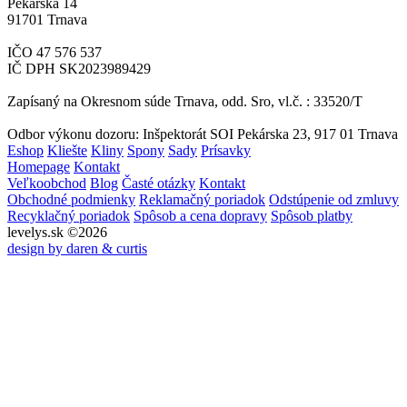
Pekárska 14
91701 Trnava
IČO 47 576 537
IČ DPH SK2023989429
Zapísaný na Okresnom súde Trnava, odd. Sro, vl.č. : 33520/T
Odbor výkonu dozoru: Inšpektorát SOI Pekárska 23, 917 01 Trnava
Eshop
Kliešte
Kliny
Spony
Sady
Prísavky
Homepage
Kontakt
Veľkoobchod
Blog
Časté otázky
Kontakt
Obchodné podmienky
Reklamačný poriadok
Odstúpenie od zmluvy
Recyklačný poriadok
Spôsob a cena dopravy
Spôsob platby
levelys.sk ©2026
design by daren & curtis