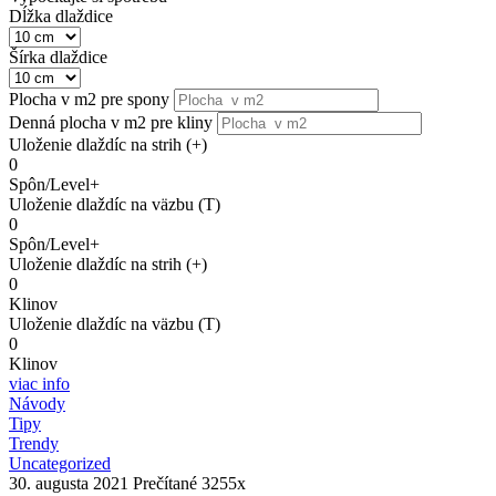
Dĺžka dlaždice
Šírka dlaždice
Plocha v m2 pre spony
Denná plocha v m2 pre kliny
Uloženie dlaždíc na strih (+)
0
Spôn/Level+
Uloženie dlaždíc na väzbu (T)
0
Spôn/Level+
Uloženie dlaždíc na strih (+)
0
Klinov
Uloženie dlaždíc na väzbu (T)
0
Klinov
viac info
Návody
Tipy
Trendy
Uncategorized
30. augusta 2021
Prečítané 3255x