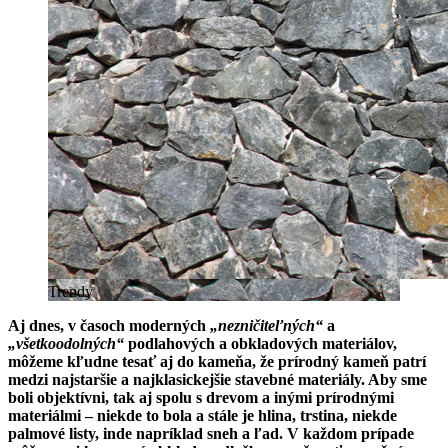
Trendy
Aj dnes, v časoch moderných
„nezničiteľných“
a
„všetkoodolných“
podlahových a obkladových materiálov,
môžeme kľudne tesať aj do kameňa, že prírodný kameň patrí
medzi najstaršie a najklasickejšie stavebné materiály. Aby sme
boli objektívni, tak aj spolu s drevom a inými prírodnými
materiálmi – niekde to bola a stále je hlina, trstina, niekde
palmové listy, inde napríklad sneh a ľad. V každom prípade