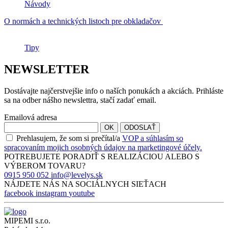
Návody
O normách a technických listoch pre obkladačov
Tipy
NEWSLETTER
Dostávajte najčerstvejšie info o naších ponukách a akciách. Prihláste
sa na odber nášho newslettra, stačí zadať email.
Emailová adresa
OK
ODOSLAŤ
Prehlasujem, že som si prečítal/a
VOP a súhlasím so
spracovaním mojich osobných údajov na marketingové účely.
POTREBUJETE PORADIŤ S
REALIZÁCIOU
ALEBO S
VÝBEROM
TOVARU?
0915 950 052
info@levelys.sk
NÁJDETE NÁS NA
SOCIÁLNYCH SIEŤACH
facebook
instagram
youtube
MIPEMI s.r.o.