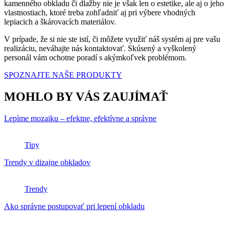
kamenného obkladu či dlažby nie je však len o estetike, ale aj o jeho
vlastnostiach, ktoré treba zohľadniť aj pri výbere vhodných
lepiacich a škárovacích materiálov.
V prípade, že si nie ste istí, či môžete využiť náš systém aj pre vašu
realizáciu, neváhajte nás kontaktovať. Skúsený a vyškolený
personál vám ochotne poradí s akýmkoľvek problémom.
SPOZNAJTE NAŠE PRODUKTY
MOHLO BY VÁS ZAUJÍMAŤ
Lepíme mozaiku – efektne, efektívne a správne
Tipy
Trendy v dizajne obkladov
Trendy
Ako správne postupovať pri lepení obkladu