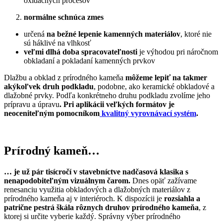
oxidačných procesov
normálne schnúca zmes
určená
na bežné lepenie kamenných materiálov
, ktoré nie
sú háklivé na vlhkosť
veľmi dlhá doba spracovateľnosti
je výhodou pri náročnom
obkladaní a pokladaní kamenných prvkov
Dlažbu a obklad z prírodného kameňa
môžeme lepiť na takmer
akýkoľvek druh podkladu
, podobne, ako keramické obkladové a
dlažobné prvky. Podľa konkrétneho druhu podkladu zvolíme jeho
prípravu a úpravu
. Pri aplikácii veľkých formátov je
neoceniteľným pomocníkom
kvalitný vyrovnávací systém
.
Prírodný kameň…
… je už pár tisícročí v stavebníctve nadčasová klasika s
nenapodobiteľným vizuálnym čarom.
Dnes opäť zažívame
renesanciu využitia obkladových a dlažobných materiálov z
prírodného kameňa aj v interiéroch. K dispozícii je
rozsiahla a
patrične pestrá škála rôznych druhov prírodného kameňa
, z
ktorej si určite vyberie každý. Správny výber prírodného