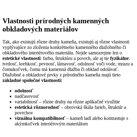
Vlastnosti prírodných kamenných
obkladových materiálov
Tak, ako existujú rôzne druhy kameňa, existujú aj rôzne vlastnosti
vyplývajúce zo zloženia konkrétneho kamenného dlažobného či
obkladového interiérového materiálu. Nejde samozrejme len o
estetické vlastnosti
: farbu, štruktúru a povrch, ale aj tie
fyzikálne
:
tvrdosť, krehkosť, pevnosť, lámavosť, odolnosť voči vode, mrazu a
čomukoľvek, čomu má kamenná dlažba či obklad odolávať.
Dlažobné a obkladové prvky z prírodného kameňa majú tieto
základné spoločné vlastnosti:
odolnosť
nadčasovosť
variabilnosť – rôzne druhy na rôzne aplikačné využitie
estetická rôznorodosť
– obrovská škála farieb, štruktúr a
povrchov
vizuálna kompatibilnosť
– kameň ladí alebo kontrastuje s
akýmkoľvek interiérovým materiálom