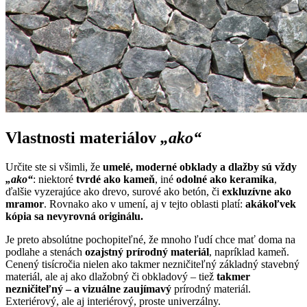
Vlastnosti materiálov
„ako“
Určite ste si všimli, že
umelé, moderné obklady a dlažby sú vždy
„ako“
: niektoré
tvrdé ako kameň
, iné
odolné ako keramika
,
ďalšie vyzerajúce ako drevo, surové ako betón, či
exkluzívne ako
mramor
. Rovnako ako v umení, aj v tejto oblasti platí:
akákoľvek
kópia sa nevyrovná originálu.
Je preto absolútne pochopiteľné, že mnoho ľudí chce mať doma na
podlahe a stenách
ozajstný prírodný materiál
, napríklad kameň.
Cenený tisícročia nielen ako takmer nezničiteľný základný stavebný
materiál, ale aj ako dlažobný či obkladový – tiež
takmer
nezničiteľný – a vizuálne zaujímavý
prírodný materiál.
Exteriérový, ale aj interiérový, proste univerzálny.