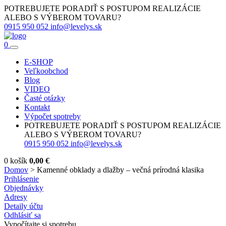
POTREBUJETE PORADIŤ S POSTUPOM REALIZÁCIE
ALEBO S VÝBEROM TOVARU?
0915 950 052
info@levelys.sk
0
E-SHOP
Veľkoobchod
Blog
VIDEO
Časté otázky
Kontakt
Výpočet spotreby
POTREBUJETE PORADIŤ S POSTUPOM REALIZÁCIE
ALEBO S VÝBEROM TOVARU?
0915 950 052
info@levelys.sk
0
košík
0,00
€
Domov
>
Kamenné obklady a dlažby – večná prírodná klasika
Prihlásenie
Objednávky
Adresy
Detaily účtu
Odhlásiť sa
Vypočítajte si spotrebu