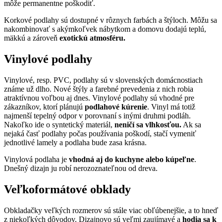
môže permanentne poškodiť.
Korkové podlahy sú dostupné v rôznych farbách a štýloch. Môžu sa
nakombinovať s akýmkoľvek nábytkom a domovu dodajú teplú,
mäkkú a zároveň
exotickú atmosféru.
Vinylové podlahy
Vinylové, resp. PVC, podlahy sú v slovenských domácnostiach
známe už dlho. Nové štýly a farebné prevedenia z nich robia
atraktívnou voľbou aj dnes. Vinylové podlahy sú vhodné pre
zákazníkov, ktorí plánujú
podlahové kúrenie
. Vinyl má totiž
najmenší tepelný odpor v porovnaní s inými druhmi podláh.
Nakoľko ide o syntetický materiál,
neničí sa vlhkosťou.
Ak sa
nejaká časť podlahy počas používania poškodí, stačí vymeniť
jednotlivé lamely a podlaha bude zasa krásna.
Vinylová podlaha je
vhodná aj
do kuchyne alebo kúpeľne
.
Dnešný dizajn ju robí nerozoznateľnou od dreva.
Veľkoformátové obklady
Obkladačky veľkých rozmerov sú stále viac obľúbenejšie, a to hneď
z niekoľkých dôvodov. Dizajnovo sú veľmi zaujímavé a
hodia sa k