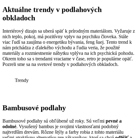
Aktuálne trendy v podlahových
obkladoch
Interiérový dizajn sa uberá späť k prírodným materiálom. Vyžaruje z
nich teplo, pokoj, má pozitívny vplyv na psychiku človeka. Stále
viac ľudí sa zaujíma o energetiku bývania, feng šuej. Tento trend k
nám prichádza z ďalekého východu a ľudia veria, že použité
materiály a rozmiestnenie nábytku vplýva na ich psychickú pohodu.
Okrem toho sa s trendami vraciame v čase, retro je populárne opäť.
Pozreli sme sa na svetové trendy v podlahových obkladoch.
Trendy
Bambusové podlahy
Bambusové podlahy sú obľúbené už roky. Sú veľmi
pevné a
odolné
. Vysušený bambus je svojimi vlastnosťami podobný
najtvrdším drevám. Rôzne štýly a farby robia z tohto materiálu
veľmi atraktívnu alternatívu pre zákazníkov, ktorí sa chcú
odlíšiť
a