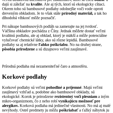
dajú si záležať na
kvalite
. Ale aj tých, ktorí sú ekologicky cítiaci.
Okrem toho sú bambusové podlahy odolnejšie voči vode oproti
dreveným obkladom. Je to však stále
prírodný materiál,
a tak ho
dlhodobá vlhkosť môže poznačiť.
Pri nákupe bambusových podláh sa zamerajte na jej tvrdosť.
Väčšina obkladov pochádza z Číny. Jednak môžete dostať veľmi
kvalitnú podlahu, ale aj obklad, ktorý je mäkší a môže potenciálne
vylučovať chemické látky, ako sú rôzne lepidlá. Bambusové
podlahy sa aj relatívne
ľahko poškriabu
. No na druhej strane,
pôsobia prirodzene
a sú dizajnovo veľmi zaujímavé.
Prírodná podlaha má nezameniteľné čaro a atmosféru.
Korkové podlahy
Korkové podlahy sú veľmi
pohodlné a príjemné
. Majú veľmi
zaujímavý vzhľad a, podobne ako bambusové obklady, sú
ekologické. Korok je prirodzene
rezistentný voči plesniam
a iným
mikro-organizmom, čo z neho robí
vynikajúcu možnosť pre
alergikov.
Korková podlaha má jedinečné vlastnosti. No má aj malé
nevýhody. Ostré predmety ju môžu
poškriabať
a ťažký nábytok ju