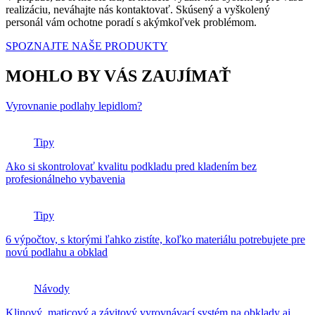
realizáciu, neváhajte nás kontaktovať. Skúsený a vyškolený
personál vám ochotne poradí s akýmkoľvek problémom.
SPOZNAJTE NAŠE PRODUKTY
MOHLO BY VÁS ZAUJÍMAŤ
Vyrovnanie podlahy lepidlom?
Tipy
Ako si skontrolovať kvalitu podkladu pred kladením bez
profesionálneho vybavenia
Tipy
6 výpočtov, s ktorými ľahko zistíte, koľko materiálu potrebujete pre
novú podlahu a obklad
Návody
Klinový, maticový a závitový vyrovnávací systém na obklady aj