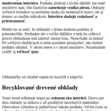
modernému interiéru
. Podlaha zložená z týchto dlaždíc má malé
množstvo spár, čím čiastočne
zamedzuje vzniku plesní.
Obklady
veľkých formátov sa perfektne hodia do moderných bytov, ale aj
domov so starším nábytkom.
Interiéru dodajú vzdušnosť a
priestrannosť.
Mohlo by sa zdať, že obkladať s týmto druhom podlahy je
jednoduchšie. Predsalen ide o veľké dláždice a teda by celkový
proces obkladania mal zaberať menej času. Nenechajte sa zmiasť.
Pri veľkých dlaždiciach si treba poriadne premyslieť, ako budete
podlahu ukladať. V akom smere a v akom množstve. Nezabudnite
zvážiť aj
veľkosť spár.
Obkladačky sú vhodné najmä do kuchýň a kúpeľní.
Recyklované drevené obklady
Tento trend reflektuje dopyt po
zelenom eko interiéri
. Drevo pre
tieto obklady sa získava z už použitých stavebných materiálov.
Obrovskou výhodou je jedinečnosť takejto podlahy. Veľmi často sa