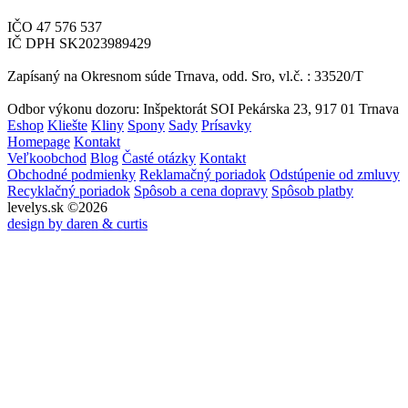
IČO 47 576 537
IČ DPH SK2023989429
Zapísaný na Okresnom súde Trnava, odd. Sro, vl.č. : 33520/T
Odbor výkonu dozoru: Inšpektorát SOI Pekárska 23, 917 01 Trnava
Eshop
Kliešte
Kliny
Spony
Sady
Prísavky
Homepage
Kontakt
Veľkoobchod
Blog
Časté otázky
Kontakt
Obchodné podmienky
Reklamačný poriadok
Odstúpenie od zmluvy
Recyklačný poriadok
Spôsob a cena dopravy
Spôsob platby
levelys.sk ©2026
design by daren & curtis