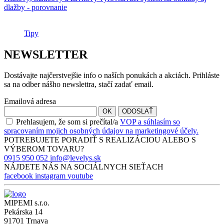
dlažby - porovnanie
Tipy
NEWSLETTER
Dostávajte najčerstvejšie info o naších ponukách a akciách. Prihláste
sa na odber nášho newslettra, stačí zadať email.
Emailová adresa
OK
ODOSLAŤ
Prehlasujem, že som si prečítal/a
VOP a súhlasím so
spracovaním mojich osobných údajov na marketingové účely.
POTREBUJETE PORADIŤ S
REALIZÁCIOU
ALEBO S
VÝBEROM
TOVARU?
0915 950 052
info@levelys.sk
NÁJDETE NÁS NA
SOCIÁLNYCH SIEŤACH
facebook
instagram
youtube
MIPEMI s.r.o.
Pekárska 14
91701 Trnava