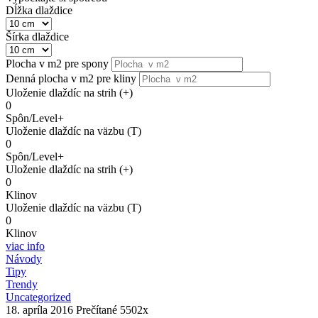
Dĺžka dlaždice
Šírka dlaždice
Plocha v m2 pre spony
Denná plocha v m2 pre kliny
Uloženie dlaždíc na strih (+)
0
Spôn/Level+
Uloženie dlaždíc na väzbu (T)
0
Spôn/Level+
Uloženie dlaždíc na strih (+)
0
Klinov
Uloženie dlaždíc na väzbu (T)
0
Klinov
viac info
Návody
Tipy
Trendy
Uncategorized
18. apríla 2016
Prečítané 5502x