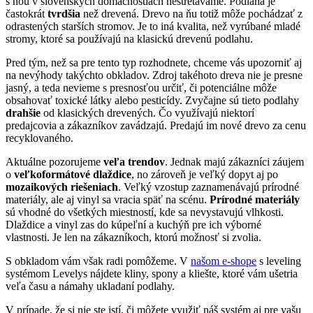
s ňou v slovenských domácnostiach nestretávame. Podlaha je
častokrát
tvrdšia
než drevená. Drevo na ňu totiž môže pochádzať z
odrastených starších stromov. Je to iná kvalita, než vyrúbané mladé
stromy, ktoré sa používajú na klasickú drevenú podlahu.
Pred tým, než sa pre tento typ rozhodnete, chceme vás upozorniť aj
na nevýhody takýchto obkladov. Zdroj takéhoto dreva nie je presne
jasný, a teda nevieme s presnosťou určiť, či potenciálne môže
obsahovať toxické látky alebo pesticídy. Zvyčajne sú tieto podlahy
drahšie
od klasických drevených. Čo využívajú niektorí
predajcovia a zákazníkov zavádzajú. Predajú im nové drevo za cenu
recyklovaného.
Aktuálne pozorujeme
veľa trendov
. Jednak majú zákazníci záujem
o
veľkoformátové dlaždice
, no zároveň je veľký dopyt aj po
mozaikových riešeniach
. Veľký vzostup zaznamenávajú prírodné
materiály, ale aj vinyl sa vracia späť na scénu.
Prírodné materiály
sú vhodné do všetkých miestností, kde sa nevystavujú vlhkosti.
Dlaždice a vinyl zas do kúpeľní a kuchýň pre ich výborné
vlastnosti. Je len na zákazníkoch, ktorú možnosť si zvolia.
S obkladom vám však radi pomôžeme. V
našom e-shope
s leveling
systémom Levelys nájdete kliny, spony a kliešte, ktoré vám ušetria
veľa času a námahy ukladaní podlahy.
V prípade, že si nie ste istí, či môžete využiť náš systém aj pre vašu