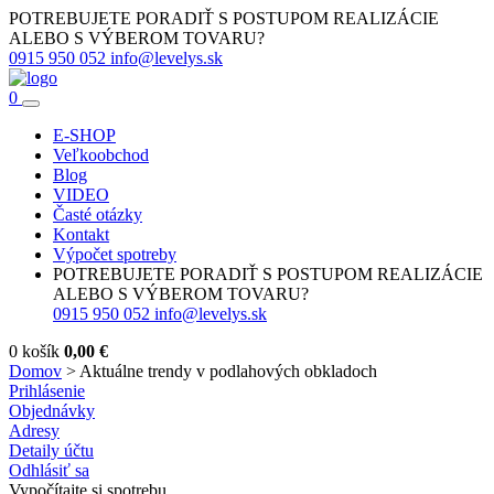
POTREBUJETE PORADIŤ S POSTUPOM REALIZÁCIE
ALEBO S VÝBEROM TOVARU?
0915 950 052
info@levelys.sk
0
E-SHOP
Veľkoobchod
Blog
VIDEO
Časté otázky
Kontakt
Výpočet spotreby
POTREBUJETE PORADIŤ S POSTUPOM REALIZÁCIE
ALEBO S VÝBEROM TOVARU?
0915 950 052
info@levelys.sk
0
košík
0,00
€
Domov
>
Aktuálne trendy v podlahových obkladoch
Prihlásenie
Objednávky
Adresy
Detaily účtu
Odhlásiť sa
Vypočítajte si spotrebu