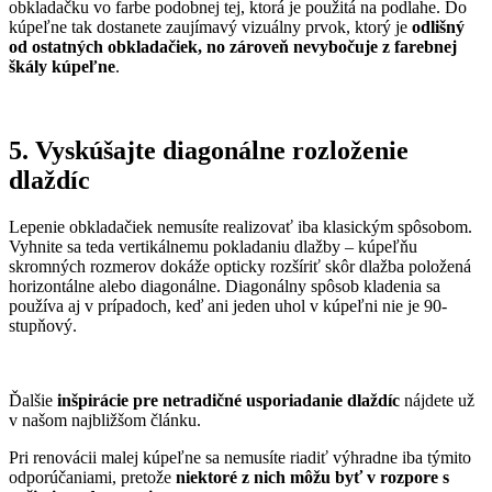
obkladačku vo farbe podobnej tej, ktorá je použitá na podlahe. Do
kúpeľne tak dostanete zaujímavý vizuálny prvok, ktorý je
odlišný
od ostatných obkladačiek, no zároveň nevybočuje z farebnej
škály kúpeľne
.
5. Vyskúšajte diagonálne rozloženie
dlaždíc
Lepenie obkladačiek nemusíte realizovať iba klasickým spôsobom.
Vyhnite sa teda vertikálnemu pokladaniu dlažby – kúpeľňu
skromných rozmerov dokáže opticky rozšíriť skôr dlažba položená
horizontálne alebo diagonálne. Diagonálny spôsob kladenia sa
používa aj v prípadoch, keď ani jeden uhol v kúpeľni nie je 90-
stupňový.
Ďalšie
inšpirácie pre netradičné usporiadanie dlaždíc
nájdete už
v našom najbližšom článku.
Pri renovácii malej kúpeľne sa nemusíte riadiť výhradne iba týmito
odporúčaniami, pretože
niektoré z nich môžu byť v rozpore s