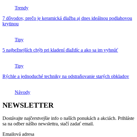
Trendy
7 dôvodov, prečo je keramická dlažba aj dnes ideálnou podlahovou
krytinou
Tipy
5 najbežnejších chýb pri kladení dlaždíc a ako sa im vyhnúť
Tipy
Rýchle a jednoduché techniky na odstraňovanie starých obkladov
Návody
NEWSLETTER
Dostávajte najčerstvejšie info o naších ponukách a akciách. Prihláste
sa na odber nášho newslettra, stačí zadať email.
Emailová adresa