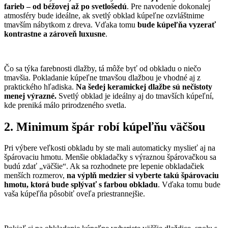
farieb – od béžovej až po svetlošedú
. Pre navodenie dokonalej
atmosféry bude ideálne, ak svetlý obklad kúpeľne ozvláštnime
tmavším nábytkom z dreva. Vďaka tomu
bude kúpeľňa vyzerať
kontrastne a zároveň luxusne
.
Čo sa týka farebnosti dlažby, tá môže byť od obkladu o niečo
tmavšia. Pokladanie kúpeľne tmavšou dlažbou je vhodné aj z
praktického hľadiska.
Na šedej keramickej dlažbe sú nečistoty
menej výrazné.
Svetlý obklad je ideálny aj do tmavších kúpeľní,
kde preniká málo prirodzeného svetla.
2. Minimum špár robí kúpeľňu väčšou
Pri výbere veľkosti obkladu by ste mali automaticky myslieť aj na
špárovaciu hmotu. Menšie obkladačky s výraznou špárovačkou sa
budú zdať „väčšie“. Ak sa rozhodnete pre lepenie obkladačiek
menších rozmerov,
na výplň medzier si vyberte takú špárovaciu
hmotu, ktorá bude splývať s farbou obkladu
. Vďaka tomu bude
vaša kúpeľňa pôsobiť oveľa priestrannejšie.