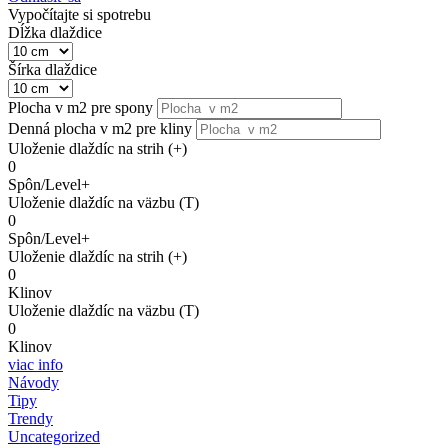
Vypočítajte si spotrebu
Dĺžka dlaždice
Šírka dlaždice
Plocha v m2 pre spony
Denná plocha v m2 pre kliny
Uloženie dlaždíc na strih (+)
0
Spôn/Level+
Uloženie dlaždíc na väzbu (T)
0
Spôn/Level+
Uloženie dlaždíc na strih (+)
0
Klinov
Uloženie dlaždíc na väzbu (T)
0
Klinov
viac info
Návody
Tipy
Trendy
Uncategorized