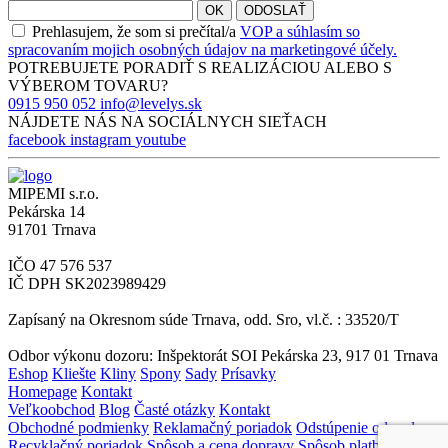
OK
ODOSLAŤ
Prehlasujem, že som si prečítal/a
VOP a súhlasím so
spracovaním mojich osobných údajov na marketingové účely.
POTREBUJETE PORADIŤ S
REALIZÁCIOU
ALEBO S
VÝBEROM
TOVARU?
0915 950 052
info@levelys.sk
NÁJDETE NÁS NA
SOCIÁLNYCH SIEŤACH
facebook
instagram
youtube
MIPEMI s.r.o.
Pekárska 14
91701 Trnava
IČO 47 576 537
IČ DPH SK2023989429
Zapísaný na Okresnom súde Trnava, odd. Sro, vl.č. : 33520/T
Odbor výkonu dozoru: Inšpektorát SOI Pekárska 23, 917 01 Trnava
Eshop
Kliešte
Kliny
Spony
Sady
Prísavky
Homepage
Kontakt
Veľkoobchod
Blog
Časté otázky
Kontakt
Obchodné podmienky
Reklamačný poriadok
Odstúpenie od zmluvy
Recyklačný poriadok
Spôsob a cena dopravy
Spôsob platby