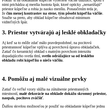
Pokiaľ si na obkladanie kúpeľne vyberiete väčšie dlaždice, spolu s
nimi prichádza aj menšia hustota špár, ktoré opticky „nenarúšajú“
priestor kúpeľne a robia ju naoko menšiu. Ponaučením teda je,
že
čím menej kontrastov na stene, tým pôsobí kúpeľňa väčšie
.
Snažte sa preto, aby obklad kúpeľne obsahoval minimum
viditeľných špár.
3. Priestor vytvárajú aj lesklé obkladačky
Aj keď sa to môže zdať málo pravdepodobné, na pocitovú
priestrannosť kúpeľne vplýva aj povrchová úprava obkladačiek.
Zatiaľ čo keramický obklad s matným povrchom intenzitu
dopadajúceho svetla tlmí,
svetlo odrážajúce sa od lesklého
obkladu robí kúpeľňu o niečo väčšiu
.
4. Pomôžu aj malé vizuálne prvky
Zatiaľ čo veľké vzory slúžia na zútulnenie priestranných
miestností,
malé dekorácie na obklade dokážu skromný priestor,
naopak, pocitovo zväčšiť
.
Ďalšou skvelou možnosťou je použiť na obkladanie kúpeľne jednu