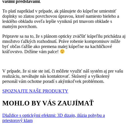
vašimi predstavami
.
To platí napríklad v prípade, ak plánujete do kúpeľne umiestniť
doplnky so zlatou povrchovou úpravou, ktoré namiesto bieleho a
lesklého obkladu oveľa lepšie vyniknú pri tmavom obklade s
matným povrchom.
Pripravte sa na to, že s plánom opticky zväčšiť kúpeľňu prichádza aj
množstvo ťažkých rozhodnutí. Práve robenie kompromisov môže
byť občas ťažšie ako premena malej kúpeľne na kachličkové
kráľovstvo. Držíme vám palce!
V prípade, že si nie ste istí, či môžete využiť náš systém aj pre vašu
realizáciu, neváhajte nás kontaktovať. Skúsený a vyškolený
personál vám ochotne poradí s akýmkoľvek problémom.
SPOZNAJTE NAŠE PRODUKTY
MOHLO BY VÁS ZAUJÍMAŤ
Dlaždice s optickými efektmi: 3D dizajn, ilúzia pohybu a
priestorový klam