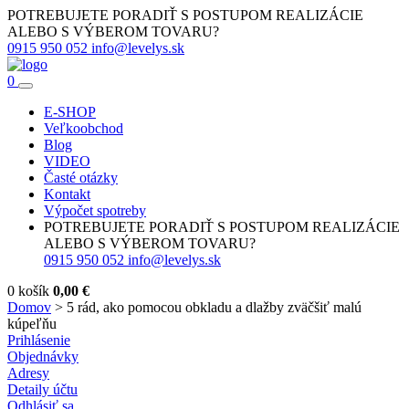
POTREBUJETE PORADIŤ S POSTUPOM REALIZÁCIE
ALEBO S VÝBEROM TOVARU?
0915 950 052
info@levelys.sk
0
E-SHOP
Veľkoobchod
Blog
VIDEO
Časté otázky
Kontakt
Výpočet spotreby
POTREBUJETE PORADIŤ S POSTUPOM REALIZÁCIE
ALEBO S VÝBEROM TOVARU?
0915 950 052
info@levelys.sk
0
košík
0,00
€
Domov
>
5 rád, ako pomocou obkladu a dlažby zväčšiť malú
kúpeľňu
Prihlásenie
Objednávky
Adresy
Detaily účtu
Odhlásiť sa