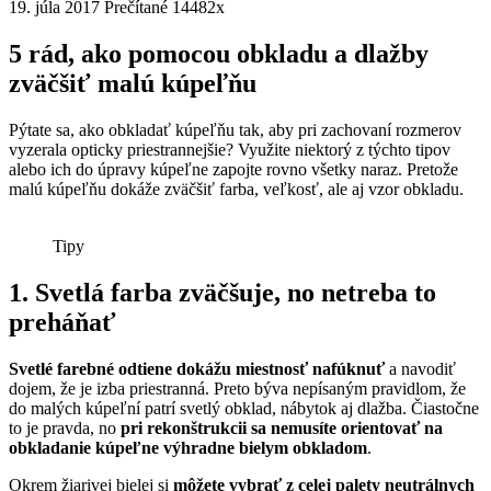
19. júla 2017
Prečítané 14482x
5 rád, ako pomocou obkladu a dlažby
zväčšiť malú kúpeľňu
Pýtate sa, ako obkladať kúpeľňu tak, aby pri zachovaní rozmerov
vyzerala opticky priestrannejšie? Využite niektorý z týchto tipov
alebo ich do úpravy kúpeľne zapojte rovno všetky naraz. Pretože
malú kúpeľňu dokáže zväčšiť farba, veľkosť, ale aj vzor obkladu.
Tipy
1. Svetlá farba zväčšuje, no netreba to
preháňať
Svetlé farebné odtiene dokážu miestnosť nafúknuť
a navodiť
dojem, že je izba priestranná. Preto býva nepísaným pravidlom, že
do malých kúpeľní patrí svetlý obklad, nábytok aj dlažba. Čiastočne
to je pravda, no
pri rekonštrukcii sa nemusíte orientovať na
obkladanie kúpeľne výhradne bielym obkladom
.
Okrem žiarivej bielej si
môžete vybrať z celej palety neutrálnych